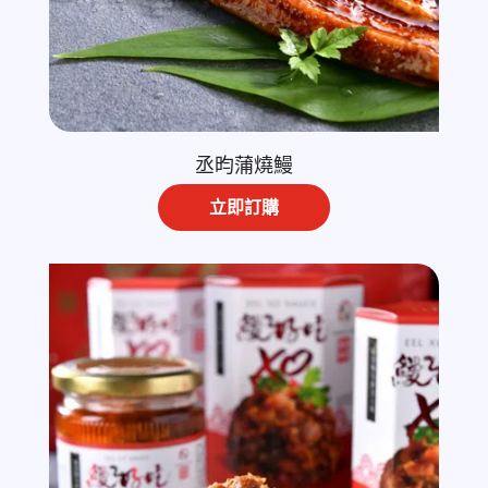
丞昀蒲燒鰻
立即訂購