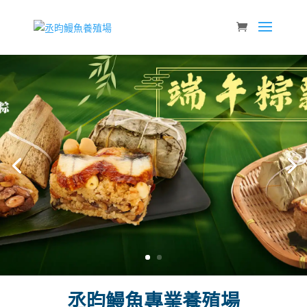
粽遞傳統
獨特風味
立即訂購
丞昀鰻魚專業養殖場