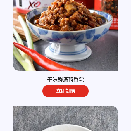
干味鰻滿荷香粽
立即訂購