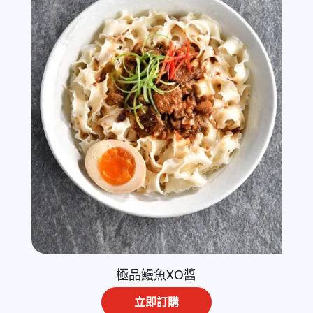
極品鰻魚XO醬
立即訂購